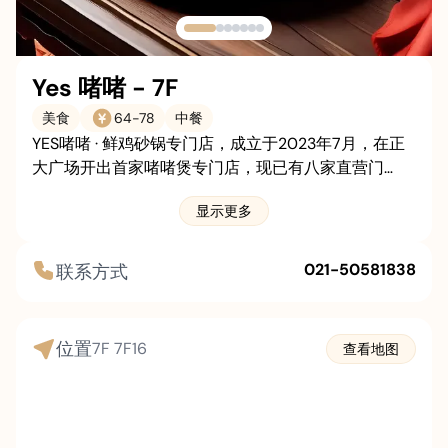
更多
职业
关于我们
联系我们
停车
Yes 啫啫 - 7F
美食
64
-
78
中餐
YES啫啫 · 鲜鸡砂锅专门店，成立于2023年7月，在正
大广场开出首家啫啫煲专门店，现已有八家直营门
店。“啫啫煲”是广东菜系中极具烟火气的经典做法，味
显示更多
浓料好，长筷快搅，猛火淋酒，用高温烹饪出食材的本
味。YES啫啫优选食材，直送鲜鸡，活杀牛蛙，道道现
做，让您体验地道的老广美食。
021-50581838
联系方式
位置
7F
7F16
查看地图