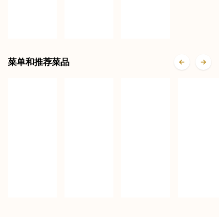
菜单和推荐菜品
啫啫紫
啫啫蒜
火焰啫
苏活杀
蓉鲜虾
慢炖番
啫沙姜
牛蛙
粉丝煲
茄牛腩
鲜鸡