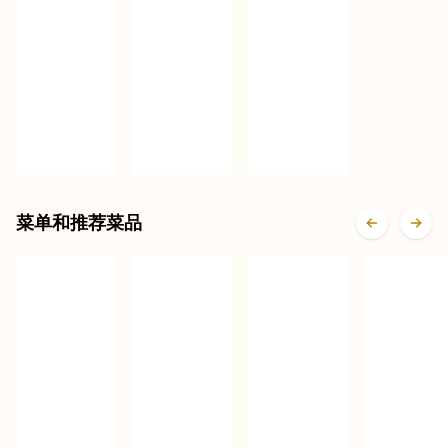
菜单和推荐菜品
京葱寿
芒芒鹅
三文鱼
喜烧肥
肝海苔
蓝鳍赤