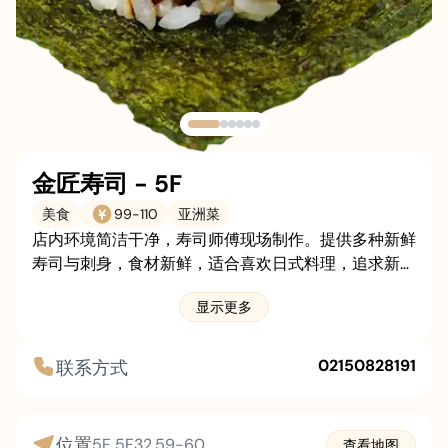
更多
职业
关于我们
联系我们
停车
金匠寿司 - 5F
美食
99
-
110
亚洲菜
店内环境简洁干净，寿司师傅现场制作。提供多种新鲜
寿司与刺身，食材新鲜，适合喜欢日式料理，追求新鲜
口感的顾客。
显示更多
02150828191
联系方式
位置
5F
5F32,59-60
查看地图