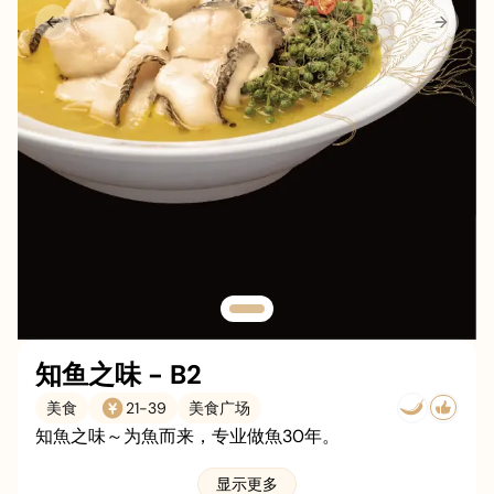
更多
Previous slide
Next sl
职业
关于我们
联系我们
停车
知鱼之味 - B2
美食
21
-
39
美食广场
知魚之味～为魚而来，专业做魚30年。
显示更多