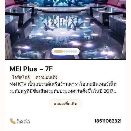
เพิ่มเติม
อาชีพ
เกี่ยวกับเรา
ติดต่อเรา
ที่จอดรถ
MEI Plus - 7F
ไลฟ์สไตล์
ความบันเทิง
Mei KTV เป็นแบรนด์เครือร้านคาราโอเกะอินเทอร์เน็ต
ระดับหรูที่มีชื่อเสียงระดับประเทศ ก่อตั้งขึ้นในปี 2017
โดย Wu Hai ผู้ก่อตั้ง Orange Crystal Hotel Mei KTV มุ่ง
แสดงเพิ่มเติม
มั่นที่จะผสานการเล่นเกมอินเทอร์เน็ตที่หลากหลายเข้า
กับการโต้ตอบทางสังคมแบบออฟไลน์ผ่านนวัตกรรมทาง
เทคโนโลยี ทำลายขีดจำกัดระหว่างคนแปลกหน้า ห้อง
18511082321
ติดต่อ
ส่วนตัว และเมือง สร้างวิธีการบันเทิงแบบโต้ตอบรูปแบบ