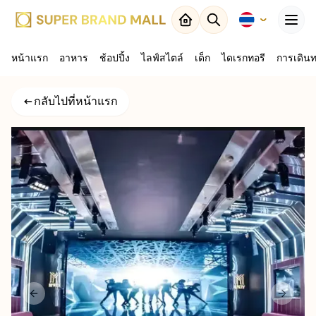
Menu
หน้าแรก
อาหาร
ปิด
ช้อปปิ้ง
ไลฟ์สไตล์
เด็ก
ไดเรกทอรี
การเดิน
กลับไปที่
กลับไปที่หน้าแรก
ผลลัพธ์
แผนที่
Previous slide
Next sl