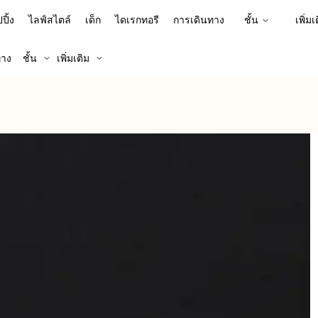
ปิ้ง
ไลฟ์สไตล์
เด็ก
ไดเรกทอรี
การเดินทาง
ชั้น
เพิ่มเ
ทาง
ชั้น
เพิ่มเติม