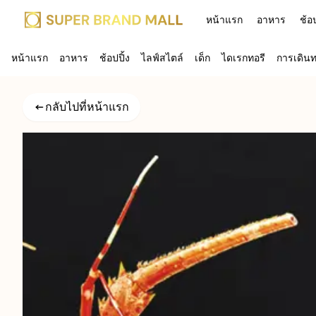
หน้าแรก
อาหาร
ช้อป
Menu
Thai
หน้าแรก
อาหาร
ช้อปปิ้ง
ไลฟ์สไตล์
เด็ก
ไดเรกทอรี
การเดิน
กลับไปที่
กลับไปที่หน้าแรก
ผลลัพธ์
แผนที่