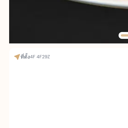
ที่ตั้ง
4F
4F29Z