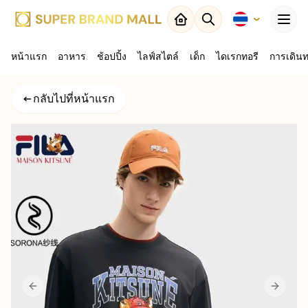
Menu
หน้าแรก
อาหาร
ปิด
ช้อปปิ้ง
ไลฟ์สไตล์
เด็ก
ไดเรกทอรี
การเดิน
กลับไปที่
กลับไปที่หน้าแรก
ผลลัพธ์
แผนที่
Previous slide
Next sl