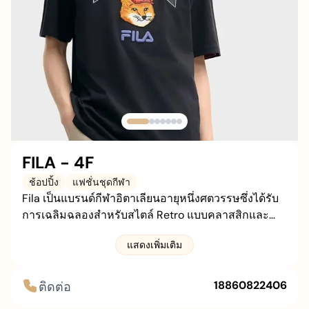
เพิ่มเติม
อาชีพ
เกี่ยวกับเรา
ติดต่อเรา
ที่จอดรถ
FILA - 4F
ช้อปปิ้ง
แฟชั่นชุดกีฬา
Fila เป็นแบรนด์กีฬาอิตาเลียนอายุหนึ่งศตวรรษซึ่งได้รับ
การเฉลิมฉลองสำหรับสไตล์ Retro แบบคลาสสิกและ
แฟชั่นกีฬาระดับไฮเอนด์ที่นำเสนอผลิตภัณฑ์ที่หลาก
แสดงเพิ่มเติม
หลายรวมถึงเครื่องแต่งกายรองเท้าและอุปกรณ์เสริม
18860822406
ติดต่อ