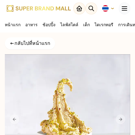
Menu
หน้าแรก
อาหาร
ปิด
ช้อปปิ้ง
ไลฟ์สไตล์
เด็ก
ไดเรกทอรี
การเดิน
กลับไปที่
กลับไปที่หน้าแรก
ผลลัพธ์
แผนที่
Previous slide
Next sl