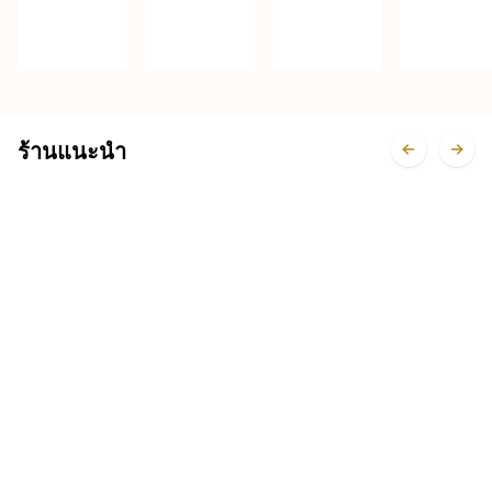
Pistachio
Mango
Rice
Waxbe
ร้านแนะนำ